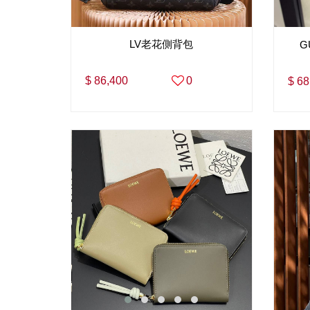
LV老花側背包
G
$ 86,400
0
$ 68