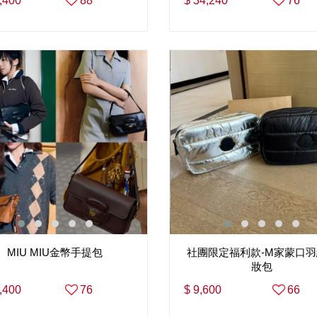
,400
88
$ 34,240
76
MIU MIU金幣手提包
社團限定福利款-M家蒙口
妝包
,400
76
$ 9,600
66