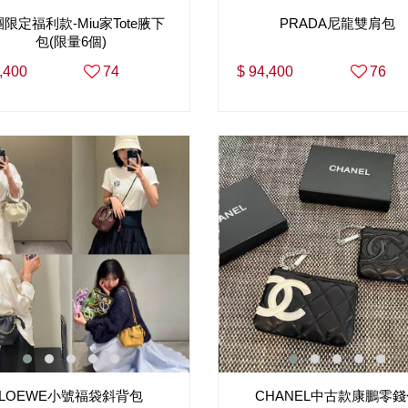
限定福利款-Miu家Tote腋下
PRADA尼龍雙肩包
包(限量6個)
,400
74
$ 94,400
76
LOEWE小號福袋斜背包
CHANEL中古款康鵬零錢