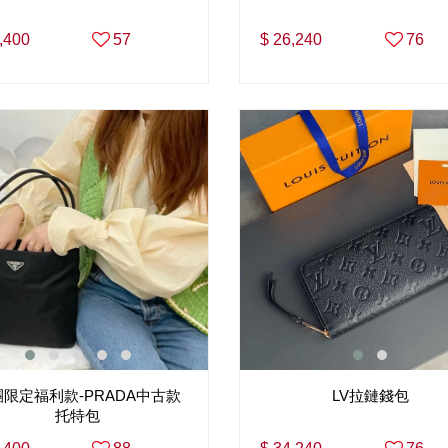
,400
57
$ 26,240
76
團限定福利款-PRADA中古款
LV拉鏈錢包
托特包