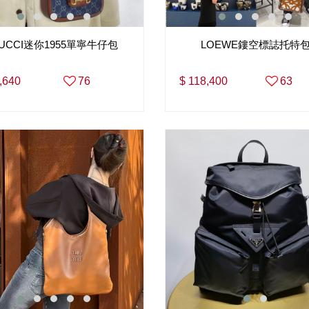
UCCI迷你1955單寧牛仔包
LOEWE鏤空標誌托特
,640
76
$ 118,400
63