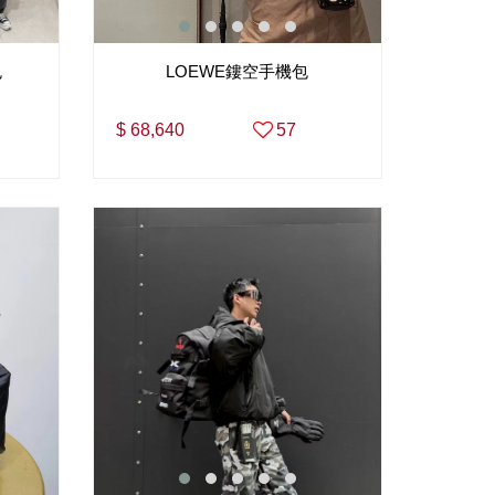
包
LOEWE鏤空手機包
$ 68,640
57