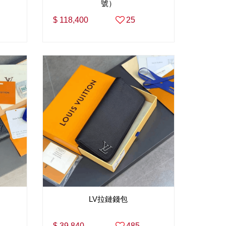
號）
$ 118,400
25
LV拉鏈錢包
$ 39,840
485