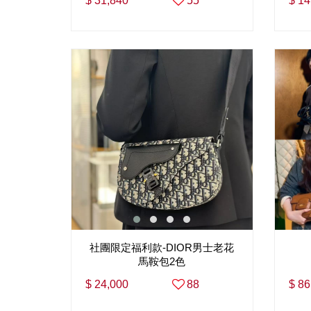
$ 31,840
55
$ 14
社團限定福利款-DIOR男士老花
馬鞍包2色
$ 24,000
88
$ 86