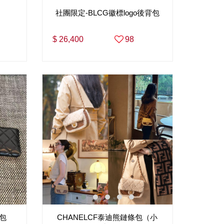
社團限定-BLCG徽標logo後背包
$ 26,400
98
包
CHANELCF泰迪熊鏈條包（小