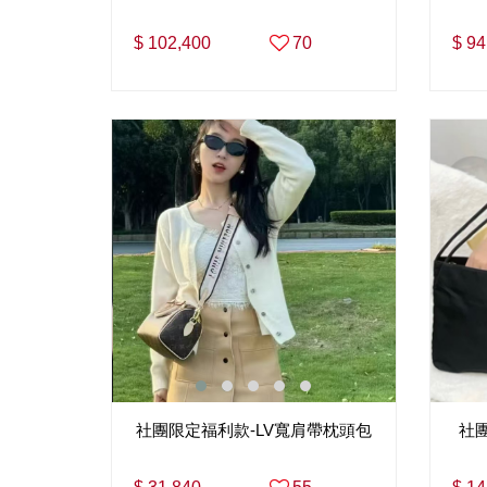
$ 102,400
70
$ 94
社團限定福利款-LV寬肩帶枕頭包
社