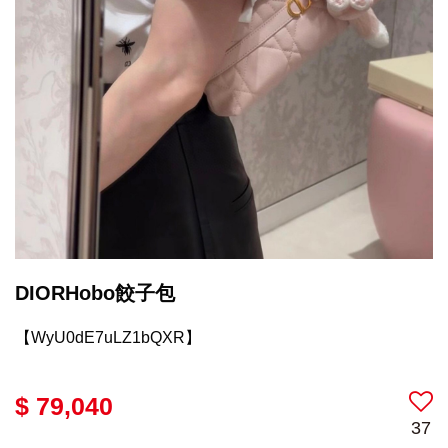
DIORHobo餃子包
【WyU0dE7uLZ1bQXR】
$ 79,040
37