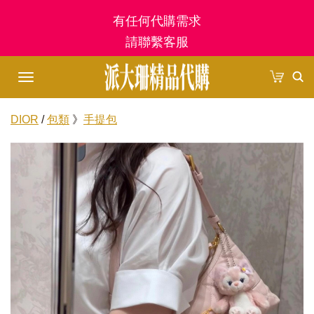
有任何代購需求
首頁
請聯繫客服
登入/註冊
Toggle
購物車
navigation
DIOR
/
包類
》
手提包
訂單管理
商品分類
包類
最新商品