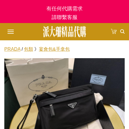
有任何代購需求
首頁
請聯繫客服
登入/註冊
Toggle
購物車
navigation
PRADA
/
包類
》
宴會包&手拿包
訂單管理
商品分類
包類
最新商品