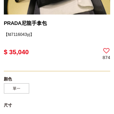
PRADA尼龍手拿包
【fd7116043yj】
$ 35,040
874
顏色
單一
尺寸