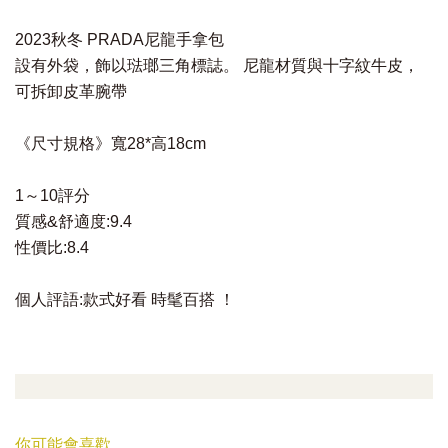
2023秋冬 PRADA尼龍手拿包
設有外袋，飾以琺瑯三角標誌。 尼龍材質與十字紋牛皮，
可拆卸皮革腕帶
《尺寸規格》寬28*高18cm
1～10評分
質感&舒適度:9.4
性價比:8.4
個人評語:款式好看 時髦百搭 ！
你可能會喜歡