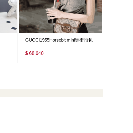
GUCCI1955Horsebit mini馬銜扣包
GUCCI燕
$ 68,640
$ 68,640