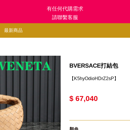
有任何代購需求
請聯繫客服
最新商品
BVERSACE打結包
【K5hyOdioHDrZ2sP】
$ 67,040
顏色