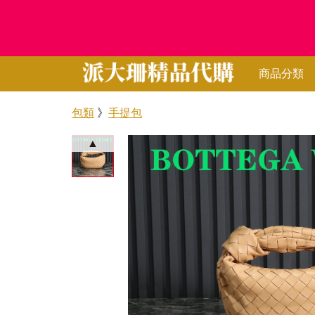
商品分類
包類
》
手提包
▲